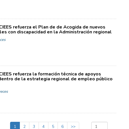
CIEES refuerza el Plan de de Acogida de nuevos
les con discapacidad en la Administración regional
ces
CIEES refuerza la formación técnica de apoyos
dentro de la estrategia regional de empleo público
eces
1
2
3
4
5
6
>>