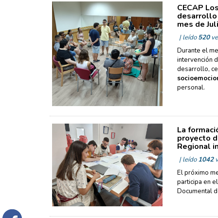
CECAP Los 
desarrollo
mes de Jul
| leído
520
ve
Durante el me
intervención d
desarrollo, c
socioemocio
personal.
La formaci
proyecto d
Regional in
| leído
1042
v
El próximo me
participa en e
Documental de