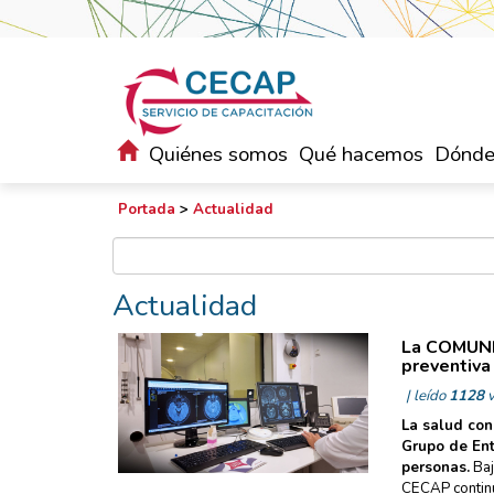
Quiénes somos
Qué hacemos
Dónde
Portada
>
Actualidad
Actualidad
La COMUNI
preventiva
| leído
1128
v
La salud con
Grupo de En
personas.
Baj
CECAP contin