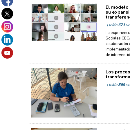
El modelo 
su expansi
transferen
| leído
671
ve
La experienci
Sociales CECA
colaboración c
implementació
de intervenci
Los proces
transforma
| leído
869
ve