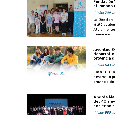
Fundación 
alumnado d
| leído
749
ve
La Directora
visitó al al
Alojamientos
formación.
Juventud 3
desarrollo
provincia 
| leído
643
ve
PROYECTO JUV
desarrollo p
provincia de
Andrés Mar
del 40 aniv
sociedad c
| leído
580
ve