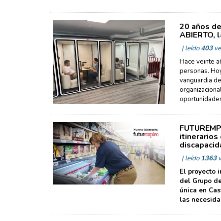
20 años de
ABIERTO, l
| leído
403
ve
Hace veinte a
personas. Hoy
vanguardia de 
organizacional
oportunidade
FUTUREMPLE
itinerario
discapacid
| leído
1363
v
El proyecto 
del Grupo de
única en Cas
las necesida