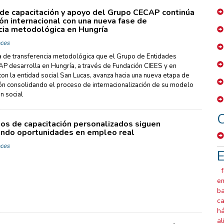
de capacitación y apoyo del Grupo CECAP continúa
ón internacional con una nueva fase de
cia metodológica en Hungría
ces
a de transferencia metodológica que el Grupo de Entidades
P desarrolla en Hungría, a través de Fundación CIEES y en
on la entidad social San Lucas, avanza hacia una nueva etapa de
n consolidando el proceso de internacionalización de su modelo
ón social
C
os de capacitación personalizados siguen
ndo oportunidades en empleo real
ces
E
em
b
ca
há
al