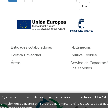
Entidades colaboradoras
Multimedias
Política Privacidad
Política Cookies
Áreas
Servicio de Capacitac
Los Yébenes
a página web responsabilidad de la entidad: Servicio de Capacitación CECAP Mic
nformación que se guarda en tu ordenador, “smartphone” o tableta cada vez que
para nuestra página web.