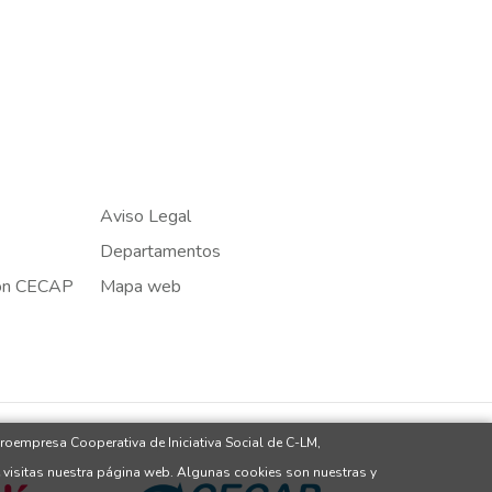
Aviso Legal
Departamentos
ión CECAP
Mapa web
roempresa Cooperativa de Iniciativa Social de C-LM,
 visitas nuestra página web. Algunas cookies son nuestras y