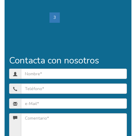
Total páginas: 150
<<
1
2
3
4
5
6
7
8
>>
Contacta con nosotros