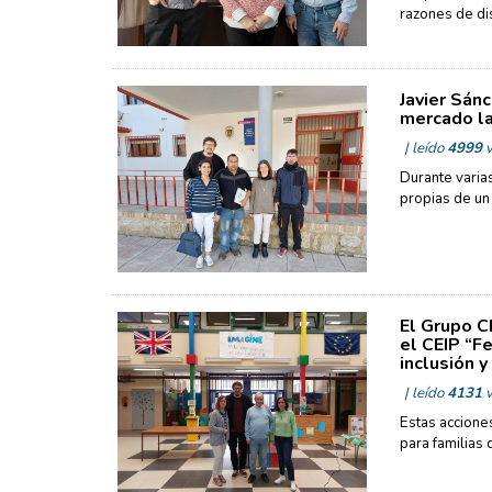
razones de di
Javier Sán
mercado la
| leído
4999
v
Durante varias
propias de un
El Grupo C
el CEIP “F
inclusión y
| leído
4131
v
Estas accione
para familias 