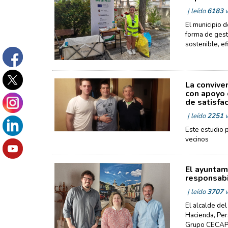
| leído
6183
v
El municipio 
forma de gest
sostenible, ef
La convive
con apoyo 
de satisfac
| leído
2251
v
Este estudio 
vecinos
El ayuntam
responsabi
| leído
3707
v
El alcalde del
Hacienda, Per
Grupo CECAP p