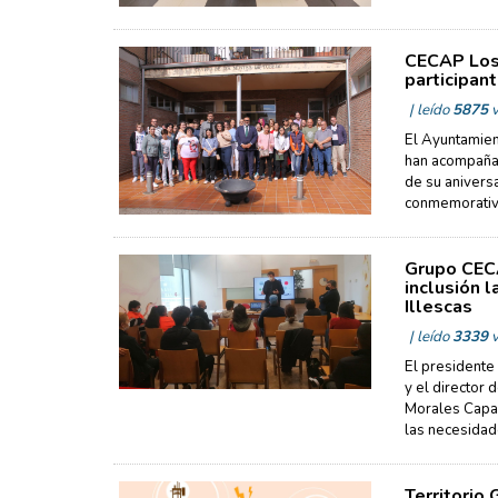
CECAP Los 
participant
| leído
5875
v
El Ayuntamien
han acompañad
de su aniversa
conmemorativo
Grupo CECA
inclusión 
Illescas
| leído
3339
v
El presidente
y el director 
Morales Capar
las necesidad
Territorio