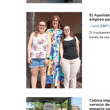
El Ayuntam
empleo par
| leído
2367
v
El Ayuntamien
través de una
Cobisa imp
servicio d
impacto so