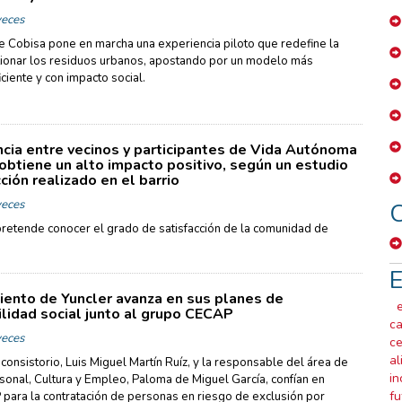
eces
de Cobisa pone en marcha una experiencia piloto que redefine la
ionar los residuos urbanos, apostando por un modelo más
iciente y con impacto social.
ncia entre vecinos y participantes de Vida Autónoma
obtiene un alto impacto positivo, según un estudio
ción realizado en el barrio
eces
C
pretende conocer el grado de satisfacción de la comunidad de
E
iento de Yuncler avanza en sus planes de
lidad social junto al grupo CECAP
ca
eces
ce
al
 consistorio, Luis Miguel Martín Ruíz, y la responsable del área de
in
sonal, Cultura y Empleo, Paloma de Miguel García, confían en
f
ara la contratación de personas en riesgo de exclusión por