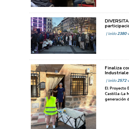
DIVERSITAS
participaci
| leído
2380
v
Finaliza c
Industriale
| leído
2572
v
El Proyecto
Castilla-La 
generación d