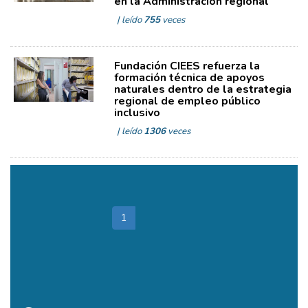
en la Administración regional
| leído
755
veces
Fundación CIEES refuerza la
formación técnica de apoyos
naturales dentro de la estrategia
regional de empleo público
inclusivo
| leído
1306
veces
Total páginas: 150
1
2
3
4
5
6
>>