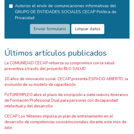
Autorizo el envío de comunicaciones informativas del
GRUPO DE ENTIDADES SOCIALES CECAP
Política de
Privacidad
Últimos artículos publicados
La COMUNIDAD CECAP refuerza su compromiso con la salud
preventiva a través del proyecto BLO SALUD
20 años de innovación social: CECAP presenta ESPACIO ABIERTO, la
evolución de su modelo de capacitación
FUTUREMPLEO abre el plazo de inscripción a siete nuevos itinerarios
de Formación Profesional Dual para personas con discapacidad
intelectual y del desarrollo
CECAP Los Yébenes impulsa un plan de entrenamiento en el
desarrollo de competencias socioemocionales durante este mes de
Julio