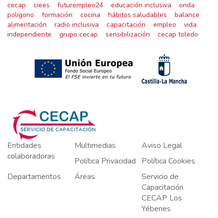
cecap
ciees
futurempleo24
educación inclusiva
onda
polígono
formación
cocina
hábitos saludables
balance
alimentación
radio inclusiva
capacitación
empleo
vida
independiente
grupo cecap
sensibilización
cecap toledo
Entidades
Multimedias
Aviso Legal
colaboradoras
Política Privacidad
Política Cookies
Departamentos
Áreas
Servicio de
Capacitación
CECAP Los
Yébenes