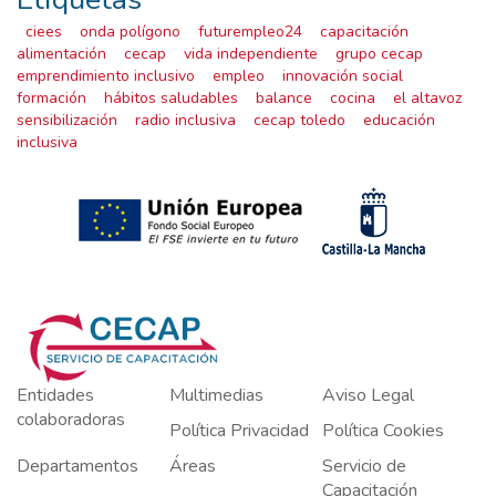
ciees
onda polígono
futurempleo24
capacitación
alimentación
cecap
vida independiente
grupo cecap
emprendimiento inclusivo
empleo
innovación social
formación
hábitos saludables
balance
cocina
el altavoz
sensibilización
radio inclusiva
cecap toledo
educación
inclusiva
Entidades
Multimedias
Aviso Legal
colaboradoras
Política Privacidad
Política Cookies
Departamentos
Áreas
Servicio de
Capacitación