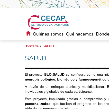
Quiénes somos
Qué hacemos
Dónde
Portada
>
SALUD
SALUD
---------------------------------------------------------------------
El proyecto
BLO:SALUD
se configura como una inic
neuropisicológico, biomédico y farmecogenético
d
A través de un enfoque técnico y multidisplicina
individuales y globales de cada participante.
Este proyecto, impulsado gracias al compromiso y l
personalizados
, que faciliten el progreso en los p
vida
de las personas participantes.