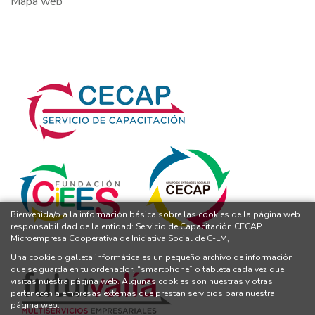
Mapa web
Bienvenida/o a la información básica sobre las cookies de la página web
responsabilidad de la entidad: Servicio de Capacitación CECAP
Microempresa Cooperativa de Iniciativa Social de C-LM,
Una cookie o galleta informática es un pequeño archivo de información
que se guarda en tu ordenador, “smartphone” o tableta cada vez que
visitas nuestra página web. Algunas cookies son nuestras y otras
pertenecen a empresas externas que prestan servicios para nuestra
página web.