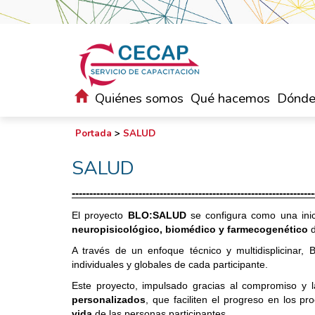
Quiénes somos
Qué hacemos
Dónde
Portada
>
SALUD
SALUD
---------------------------------------------------------------------
El proyecto
BLO:SALUD
se configura como una inic
neuropisicológico, biomédico y farmecogenético
d
A través de un enfoque técnico y multidisplicina
individuales y globales de cada participante.
Este proyecto, impulsado gracias al compromiso y l
personalizados
, que faciliten el progreso en los p
vida
de las personas participantes.