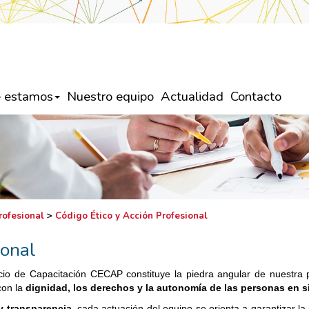
 estamos
Nuestro equipo
Actualidad
Contacto
rofesional
>
Código Ético y Acción Profesional
ional
icio de Capacitación CECAP constituye la piedra angular de nuestra p
con la
dignidad, los derechos y la autonomía de las personas en s
y transparencia,
cada actuación del equipo se orienta a garantizar la