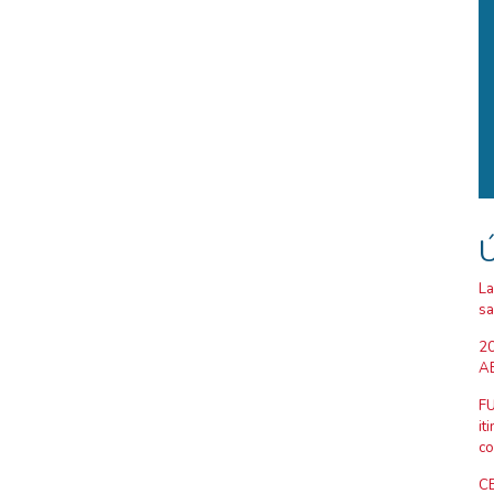
Ú
La
sa
20
AB
FU
it
co
CE