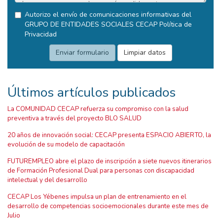
Autorizo el envío de comunicaciones informativas del
GRUPO DE ENTIDADES SOCIALES CECAP
Política de
Privacidad
Últimos artículos publicados
La COMUNIDAD CECAP refuerza su compromiso con la salud
preventiva a través del proyecto BLO SALUD
20 años de innovación social: CECAP presenta ESPACIO ABIERTO, la
evolución de su modelo de capacitación
FUTUREMPLEO abre el plazo de inscripción a siete nuevos itinerarios
de Formación Profesional Dual para personas con discapacidad
intelectual y del desarrollo
CECAP Los Yébenes impulsa un plan de entrenamiento en el
desarrollo de competencias socioemocionales durante este mes de
Julio