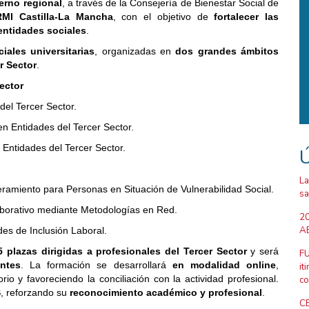
erno regional
, a través de la Consejería de Bienestar Social de
MI Castilla-La Mancha
, con el objetivo de
fortalecer las
entidades sociales
.
iales universitarias
, organizadas en
dos grandes ámbitos
r Sector
.
ector
del Tercer Sector.
en Entidades del Tercer Sector.
 Entidades del Tercer Sector.
Ú
La
ramiento para Personas en Situación de Vulnerabilidad Social.
sa
aborativo mediante Metodologías en Red.
20
AB
s de Inclusión Laboral.
5 plazas dirigidas a profesionales del Tercer Sector
y será
FU
antes
. La formación se desarrollará
en modalidad online
,
it
orio y favoreciendo la conciliación con la actividad profesional.
co
S
, reforzando su
reconocimiento académico y profesional
.
CE