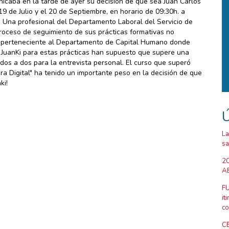
aba en la tarde de ayer su decisión de que sea Juan Carlos
19 de Julio y el 20 de Septiembre, en horario de 09:30h. a
 Una profesional del Departamento Laboral del Servicio de
roceso de seguimiento de sus prácticas formativas no
al perteneciente al Departamento de Capital Humano donde
e JuanKi para estas prácticas han supuesto que supere una
idos a dos para la entrevista personal. El curso que superó
a Digital" ha tenido un importante peso en la decisión de que
ki!
Ú
La
sa
20
AB
FU
it
co
CE