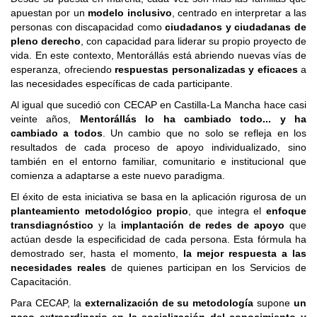
apuestan por un
modelo inclusivo
, centrado en interpretar a las
personas con discapacidad como
ciudadanos y ciudadanas de
pleno derecho
, con capacidad para liderar su propio proyecto de
vida. En este contexto, Mentorállás está abriendo nuevas vías de
esperanza, ofreciendo
respuestas personalizadas y eficaces
a
las necesidades específicas de cada participante.
Al igual que sucedió con CECAP en Castilla-La Mancha hace casi
veinte años,
Mentorállás lo ha cambiado todo... y ha
cambiado a todos
. Un cambio que no solo se refleja en los
resultados de cada proceso de apoyo individualizado, sino
también en el entorno familiar, comunitario e institucional que
comienza a adaptarse a este nuevo paradigma.
El éxito de esta iniciativa se basa en la aplicación rigurosa de un
planteamiento metodológico propio
, que integra el
enfoque
transdiagnóstico
y la
implantación de redes de apoyo
que
actúan desde la especificidad de cada persona. Esta fórmula ha
demostrado ser, hasta el momento,
la mejor respuesta a las
necesidades reales
de quienes participan en los Servicios de
Capacitación.
Para CECAP, la
externalización de su metodología
supone
un
paso extraordinario en la socialización del conocimiento y