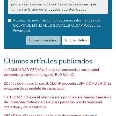
Autorizo el envío de comunicaciones informativas del
GRUPO DE ENTIDADES SOCIALES CECAP
Política de
Privacidad
Últimos artículos publicados
La COMUNIDAD CECAP refuerza su compromiso con la salud
preventiva a través del proyecto BLO SALUD
20 años de innovación social: CECAP presenta ESPACIO ABIERTO, la
evolución de su modelo de capacitación
FUTUREMPLEO abre el plazo de inscripción a siete nuevos itinerarios
de Formación Profesional Dual para personas con discapacidad
intelectual y del desarrollo
CECAP Los Yébenes impulsa un plan de entrenamiento en el