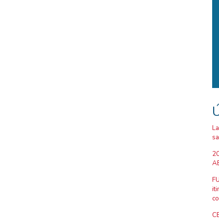
Ú
La
sa
20
AB
FU
it
co
CE