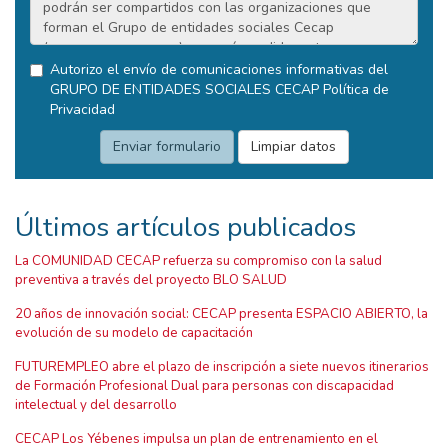
Autorizo el envío de comunicaciones informativas del
GRUPO DE ENTIDADES SOCIALES CECAP
Política de
Privacidad
Últimos artículos publicados
La COMUNIDAD CECAP refuerza su compromiso con la salud
preventiva a través del proyecto BLO SALUD
20 años de innovación social: CECAP presenta ESPACIO ABIERTO, la
evolución de su modelo de capacitación
FUTUREMPLEO abre el plazo de inscripción a siete nuevos itinerarios
de Formación Profesional Dual para personas con discapacidad
intelectual y del desarrollo
CECAP Los Yébenes impulsa un plan de entrenamiento en el