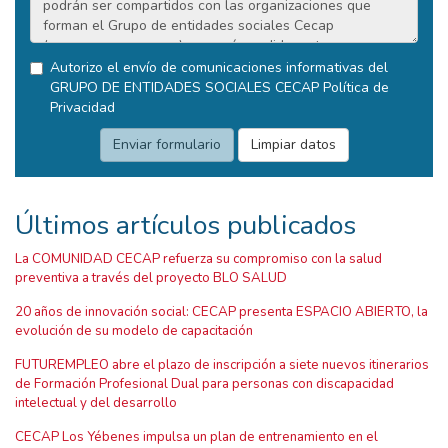
Autorizo el envío de comunicaciones informativas del
GRUPO DE ENTIDADES SOCIALES CECAP
Política de
Privacidad
Últimos artículos publicados
La COMUNIDAD CECAP refuerza su compromiso con la salud
preventiva a través del proyecto BLO SALUD
20 años de innovación social: CECAP presenta ESPACIO ABIERTO, la
evolución de su modelo de capacitación
FUTUREMPLEO abre el plazo de inscripción a siete nuevos itinerarios
de Formación Profesional Dual para personas con discapacidad
intelectual y del desarrollo
CECAP Los Yébenes impulsa un plan de entrenamiento en el