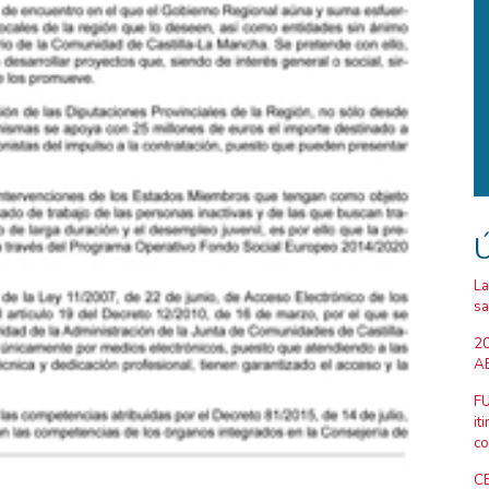
Ú
La
sa
20
AB
FU
it
co
CE