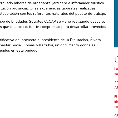
rollado labores de ordenanza, jardinero e informador turístico
tución provincial. Unas experiencias laborales realizadas
aboración con los referentes naturales del puesto de trabajo.
rupo de Entidades Sociales CECAP se viene realizando desde el
os que destaca el fuerte compromiso para desarrollar proyectos
ficativa del proyecto al presidente de la Diputación, Álvaro
enestar Social, Tomás Villarrubia, un documento donde se
guidos en este período.
Ú
La
sa
20
AB
FU
it
co
CE