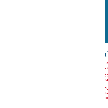
Ú
La
sa
20
AB
FU
it
co
CE