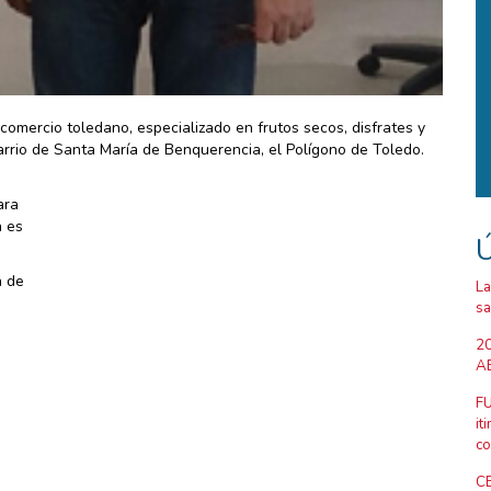
omercio toledano, especializado en frutos secos, disfrates y
 Barrio de Santa María de Benquerencia, el Polígono de Toledo.
ara
n es
Ú
a de
La
sa
20
AB
FU
it
co
CE