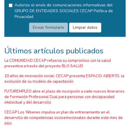
Autorizo el envío de comunicaciones informativas del
GRUPO DE ENTIDADES SOCIALES CECAP
Política de
Privacidad
Últimos artículos publicados
La COMUNIDAD CECAP refuerza su compromiso con la salud
preventiva a través del proyecto BLO SALUD
20 años de innovación social: CECAP presenta ESPACIO ABIERTO, la
evolución de su modelo de capacitación
FUTUREMPLEO abre el plazo de inscripción a siete nuevos itinerarios
de Formación Profesional Dual para personas con discapacidad
intelectual y del desarrollo
CECAP Los Yébenes impulsa un plan de entrenamiento en el
desarrollo de competencias socioemocionales durante este mes de
Julio