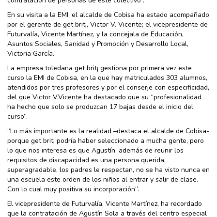
contratación de personas de este colectivo”.
En su visita a la EMI, el alcalde de Cobisa ha estado acompañado
por el gerente de get brit¡, Victor V. Vicente; el vicepresidente de
Futurvalía, Vicente Martínez, y la concejala de Educación,
Asuntos Sociales, Sanidad y Promoción y Desarrollo Local,
Victoria García.
La empresa toledana get brit¡ gestiona por primera vez este
curso la EMI de Cobisa, en la que hay matriculados 303 alumnos,
atendidos por tres profesores y por el conserje con especificidad,
del que Victor V.Vicente ha destacado que su “profesionalidad
ha hecho que solo se produzcan 17 bajas desde el inicio del
curso”.
“Lo más importante es la realidad –destaca el alcalde de Cobisa-
porque get brit¡ podría haber seleccionado a mucha gente, pero
lo que nos interesa es que Agustín, además de reunir los
requisitos de discapacidad es una persona querida,
superagradable, los padres le respectan, no se ha visto nunca en
una escuela este orden de los niños al entrar y salir de clase.
Con lo cual muy positiva su incorporación”.
El vicepresidente de Futurvalía, Vicente Martínez, ha recordado
que la contratación de Agustín Sola a través del centro especial