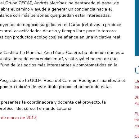
 del Grupo CECAP, Andrés Martínez, ha destacado el papel de
abra el camino y ayude a generar un conciencia hacia el
palanca con más personas que puedan estar interesadas.
royectos de negocio surgidos en el Curso (relativos a producir
arrollar actividades de ocio y tiempo libre para la tercera
s con productos ecológicos) se afiance en una iniciativa real
 de Castilla-La Mancha, Ana López-Casero, ha afirmado que esta
uestra línea de emprendimiento", y subrayó el hecho de que
y "uno de los socios más interesantes y comprometidos en la
Ú
 Posgrado de la UCLM, Rosa del Carmen Rodríguez, manifestó el
La
primera edición de este título propio, el primero de estas
sa
20
 presentes la coordinadora y docente del proyecto, la
AB
rofesor del curso, Fernando Lallana.
FU
it
co
CE