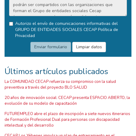
Autorizo el envío de comunicaciones informativas del
GRUPO DE ENTIDADES SOCIALES CECAP
Política de
Privacidad
Últimos artículos publicados
La COMUNIDAD CECAP refuerza su compromiso con la salud
preventiva a través del proyecto BLO SALUD
20 años de innovación social: CECAP presenta ESPACIO ABIERTO, la
evolución de su modelo de capacitación
FUTUREMPLEO abre el plazo de inscripción a siete nuevos itinerarios
de Formación Profesional Dual para personas con discapacidad
intelectual y del desarrollo
CECAP Los Yébenes impulsa un plan de entrenamiento en el