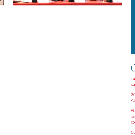
Ú
La
sa
20
AB
FU
it
co
CE