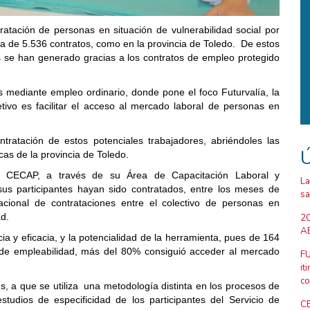
ratación de personas en situación de vulnerabilidad social por
fra de 5.536 contratos, como en la provincia de Toledo. De estos
os se han generado gracias a los contratos de empleo protegido
os mediante empleo ordinario, donde pone el foco Futurvalía, la
vo es facilitar el acceso al mercado laboral de personas en
tratación de estos potenciales trabajadores, abriéndoles las
Ú
cas de la provincia de Toledo.
ón CECAP, a través de su Área de Capacitación Laboral y
La
s participantes hayan sido contratados, entre los meses de
sa
cional de contrataciones entre el colectivo de personas en
ad.
20
AB
ia y eficacia, y la potencialidad de la herramienta, pues de 164
o de empleabilidad, más del 80% consiguió acceder al mercado
FU
it
co
s, a que se utiliza una metodología distinta en los procesos de
studios de especificidad de los participantes del Servicio de
CE