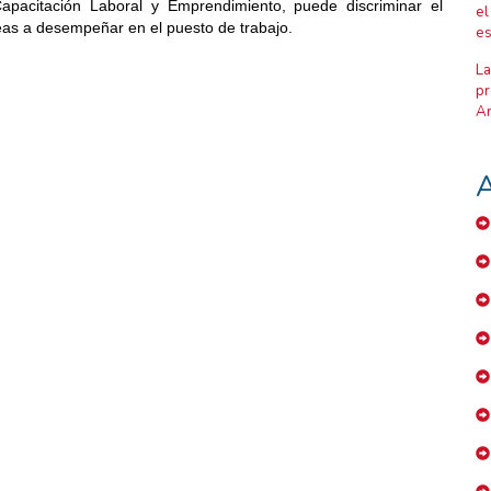
apacitación Laboral y Emprendimiento, puede discriminar el
el
reas a desempeñar en el puesto de trabajo.
es
La
pr
Ar
A