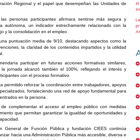
el
stración Regional y el papel que desempeñan las Unidades de
es
 las personas participantes afirmara sentirse más segura y
La
ra autónoma, un indicador estrechamente relacionado con la
pr
jo y la consolidación en el empleo.
Ar
ó una puntuación media de 9/10, destacando aspectos como la
venciones, la claridad de los contenidos impartidos y la utilidad
A
l.
ndaría participar en futuras acciones formativas similares,
la jornada alcanzó también el 100%, reflejando el interés y
ticipantes con el proceso formativo.
 ha permitido reforzar la coordinación entre trabajadores, apoyos
specializados, fortaleciendo una red de apoyo fundamental para
centrados en la persona.
ia de complementar el acceso al empleo público con medidas
miento que permitan garantizar la igualdad de oportunidades y
capacidad.
ión General de Función Pública y fundación CIEES continúa
nzar hacia una Administración Pública más accesible, diversa e