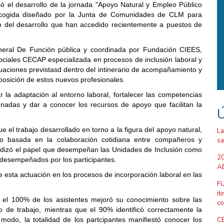
ó el desarrollo de la jornada "Apoyo Natural y Empleo Público
e Acogida diseñado por la Junta de Comunidades de CLM para
o del desarrollo que han accedido recientemente a puestos de
eneral De Función pública y coordinada por Fundación CIEES,
ciales CECAP especializada en procesos de inclusión laboral y
uaciones previstasd dentro del intinerario de acompañamiento y
sposición de estos nuevos profesionales.
tar la adaptación al entorno laboral, fortalecer las competencias
nadas y dar a conocer los recursos de apoyo que facilitan la
Ú
 el trabajo desarrollado en torno a la figura del apoyo natural,
La
 basada en la colaboración cotidiana entre compañeros y
sa
undizó el papel que desempeñan las Unidades de Inclusión como
20
o desempeñados por los participantes.
AB
de esta actuación en los procesos de incorporación laboral en las
FU
it
e el 100% de los asistentes mejoró su conocimiento sobre las
co
 de trabajo, mientras que el 90% identificó correctamente la
modo, la totalidad de los partcipantes manifiestó conocer los
CE