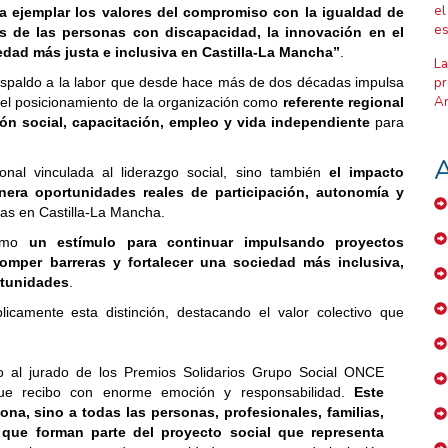
el
a ejemplar los valores del compromiso con la igualdad de
es
s de las personas con discapacidad, la innovación en el
iedad más justa e inclusiva en Castilla-La Mancha”
.
La
spaldo a la labor que desde hace más de dos décadas impulsa
pr
Ar
el posicionamiento de la organización como
referente regional
ión social, capacitación, empleo y vida independiente
para
A
onal vinculada al liderazgo social, sino también
el impacto
era oportunidades reales de participación, autonomía y
ias en Castilla-La Mancha.
como
un estímulo para continuar impulsando proyectos
omper barreras y fortalecer una sociedad más inclusiva,
rtunidades
.
camente esta distinción, destacando el valor colectivo que
to al jurado de los Premios Solidarios Grupo Social ONCE
que recibo con enorme emoción y responsabilidad.
Este
a, sino a todas las personas, profesionales, familias,
 que forman parte del proyecto social que representa