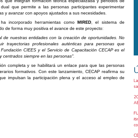
ios que integran formación teórica especializada y periodos de
dual que permite a las personas participantes experimentar
ias y avanzar con apoyos ajustados a sus necesidades.
o ha incorporado herramientas como
MIRED
, el sistema de
o de forma muy positiva el avance de este proyecto:
e nuestras entidades con la creación de oportunidades. No
r trayectorias profesionales auténticas para personas que
e Fundación CIEES y el Servicio de Capacitación CECAP es el
y centrados siempre en las personas".
ón completa y se habilitará un enlace para que las personas
Ú
inerarios formativos. Con este lanzamiento, CECAP reafirma su
que impulsan la participación plena y el acceso al empleo de
La
sa
20
AB
FU
it
co
CE