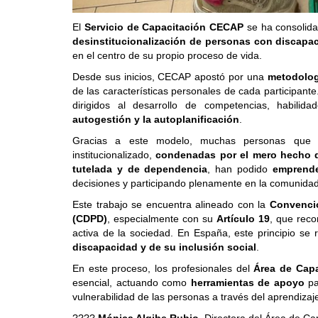
El
Servicio de Capacitación CECAP
se ha consolida
desinstitucionalización de personas con discapa
en el centro de su propio proceso de vida.
Desde sus inicios, CECAP apostó por una
metodolog
de las características personales de cada participant
dirigidos al desarrollo de competencias, habili
autogestión y la autoplanificación
.
Gracias a este modelo, muchas personas que an
institucionalizado,
condenadas por el mero hecho d
tutelada y de dependencia
, han podido
emprende
decisiones y participando plenamente en la comunidad
Este trabajo se encuentra alineado con la
Convenci
(CDPD)
, especialmente con su
Artículo 19
, que reco
activa de la sociedad. En España, este principio se r
discapacidad y de su inclusión social
.
En este proceso, los profesionales del
Área de Capa
esencial, actuando como
herramientas de apoyo
pa
vulnerabilidad de las personas a través del aprendizaj