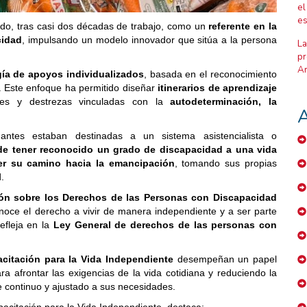
el
es
do, tras casi dos décadas de trabajo, como un
referente en la
cidad
, impulsando un modelo innovador que sitúa a la persona
La
pr
Ar
ía de apoyos individualizados
, basada en el reconocimiento
e. Este enfoque ha permitido diseñar
itinerarios de aprendizaje
dades y destrezas vinculadas con la
autodeterminación, la
A
tes estaban destinadas a un sistema asistencialista o
e tener reconocido un grado de discapacidad a una vida
r su camino hacia la emancipación
, tomando sus propias
.
ón sobre los Derechos de las Personas con Discapacidad
noce el derecho a vivir de manera independiente y a ser parte
efleja en la
Ley General de derechos de las personas con
citación para la Vida Independiente
desempeñan un papel
ra afrontar las exigencias de la vida cotidiana y reduciendo la
e continuo y ajustado a sus necesidades.