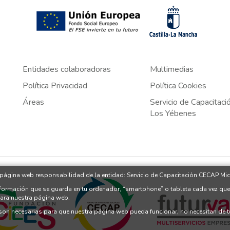
Entidades colaboradoras
Multimedias
Política Privacidad
Política Cookies
Áreas
Servicio de Capacitac
Los Yébenes
a página web responsabilidad de la entidad: Servicio de Capacitación CECAP Mic
nformación que se guarda en tu ordenador, “smartphone” o tableta cada vez que
para nuestra página web.
 son necesarias para que nuestra página web pueda funcionar, no necesitan de 