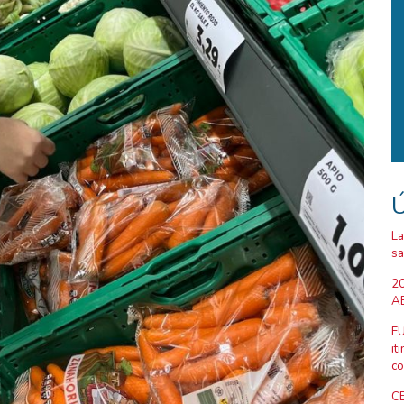
Ú
La
sa
20
AB
FU
it
co
CE