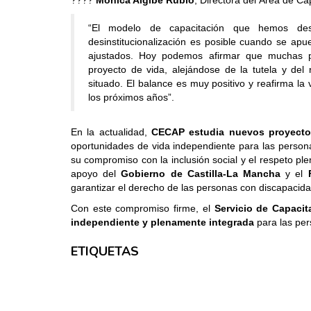
????
Mónica Algibe Rubio
, Directora del Área de Ca
“El modelo de capacitación que hemos des
desinstitucionalización es posible cuando se apu
ajustados. Hoy podemos afirmar que muchas p
proyecto de vida, alejándose de la tutela y del
situado. El balance es muy positivo y reafirma la
los próximos años”.
En la actualidad,
CECAP estudia nuevos proyecto
oportunidades de vida independiente para las person
su compromiso con la inclusión social y el respeto pl
apoyo del
Gobierno de Castilla-La Mancha
y el
garantizar el derecho de las personas con discapacid
Con este compromiso firme, el
Servicio de Capaci
independiente y plenamente integrada
para las per
ETIQUETAS