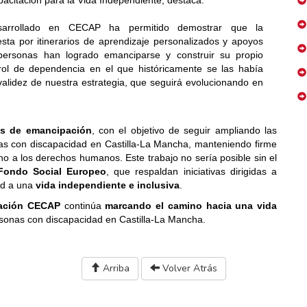
pacitación para la Vida Independiente, destaca:
arrollado en CECAP ha permitido demostrar que la
esta por itinerarios de aprendizaje personalizados y apoyos
ersonas han logrado emanciparse y construir su propio
 rol de dependencia en el que históricamente se las había
 validez de nuestra estrategia, que seguirá evolucionando en
s de emancipación
, con el objetivo de seguir ampliando las
as con discapacidad en Castilla-La Mancha, manteniendo firme
eno a los derechos humanos. Este trabajo no sería posible sin el
Fondo Social Europeo
, que respaldan iniciativas dirigidas a
ad a una
vida independiente e inclusiva
.
tación CECAP
continúa
marcando el camino hacia una vida
sonas con discapacidad en Castilla-La Mancha.
Arriba
Volver Atrás