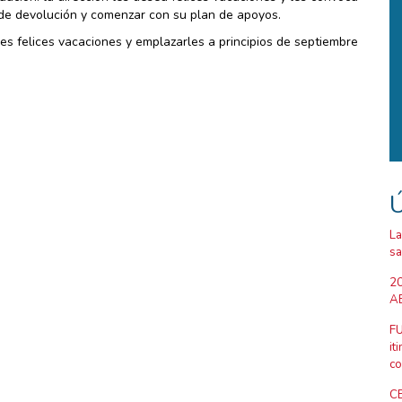
 de devolución y comenzar con su plan de apoyos.
les felices vacaciones y emplazarles a principios de septiembre
Ú
La
sa
20
AB
FU
it
co
CE