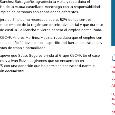
Sanchez Butragueño, agradecía la visita y recordaba el
so de la mutua castellano-manchega con la responsabilidad
 empleo de personas con capacidades diferentes.
jera de Empleo ha recordado que el 52% de los centros
s de empleo de la región son de iniciativa social y que durante
de castilla-La Mancha tuvieron acceso al empleo normalizado.
po CECAP, Andrés Martínez Medina, recordaba que el empleo con
pasado año 11 jóvenes con especificidad fueran contratados y
stos de trabajo normalizado.
l apoyo que Soliss Seguros brinda al Grupo CECAP. En el caso
Ú
no y a Iván Ruiz, dos jóvenes que se encuentran en
EES con una donación que ha permitido contratar durante el
La
ción documental.
sa
20
AB
FU
it
co
CE