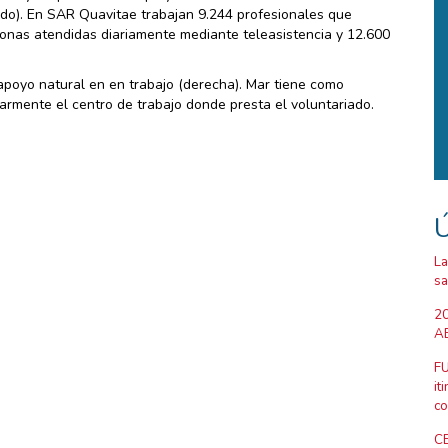
edo). En SAR Quavitae trabajan 9.244 profesionales que
sonas atendidas diariamente mediante teleasistencia y 12.600
poyo natural en en trabajo (derecha). Mar tiene como
larmente el centro de trabajo donde presta el voluntariado.
Ú
La
sa
20
AB
FU
it
co
CE