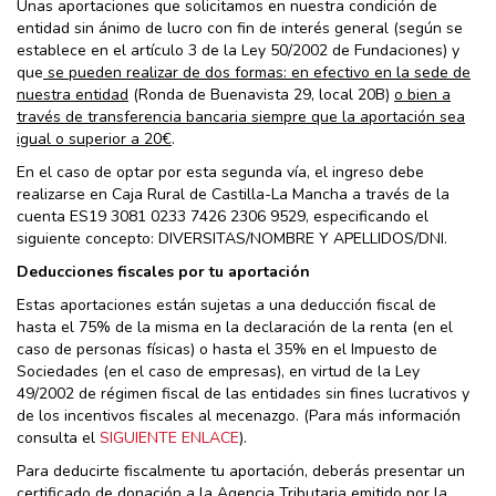
Unas aportaciones que solicitamos en nuestra condición de
entidad sin ánimo de lucro con fin de interés general (según se
establece en el artículo 3 de la Ley 50/2002 de Fundaciones) y
que
se pueden realizar de dos formas: en efectivo en la sede de
nuestra entidad
(Ronda de Buenavista 29, local 20B)
o bien a
través de transferencia bancaria siempre que la aportación sea
igual o superior a 20€
.
En el caso de optar por esta segunda vía, el ingreso debe
realizarse en Caja Rural de Castilla-La Mancha a través de la
cuenta ES19 3081 0233 7426 2306 9529, especificando el
siguiente concepto: DIVERSITAS/NOMBRE Y APELLIDOS/DNI.
Deducciones fiscales por tu aportación
Estas aportaciones están sujetas a una deducción fiscal de
hasta el 75% de la misma en la declaración de la renta (en el
caso de personas físicas) o hasta el 35% en el Impuesto de
Sociedades (en el caso de empresas), en virtud de la Ley
49/2002 de régimen fiscal de las entidades sin fines lucrativos y
de los incentivos fiscales al mecenazgo. (Para más información
consulta el
SIGUIENTE ENLACE
).
Para deducirte fiscalmente tu aportación, deberás presentar un
certificado de donación a la Agencia Tributaria emitido por la