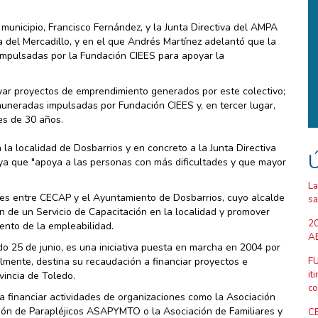
 municipio, Francisco Fernández, y la Junta Directiva del AMPA
a del Mercadillo, y en el que Andrés Martínez adelantó que la
 impulsadas por la Fundación CIEES para apoyar la
yar proyectos de emprendimiento generados por este colectivo;
uneradas impulsadas por Fundación CIEES y, en tercer lugar,
es de 30 años.
 la localidad de Dosbarrios y en concreto a la Junta Directiva
Ú
ya que "apoya a las personas con más dificultades y que mayor
La
ones entre CECAP y el Ayuntamiento de Dosbarrios, cuyo alcalde
sa
n de un Servicio de Capacitación en la localidad y promover
20
ento de la empleabilidad.
AB
o 25 de junio, es una iniciativa puesta en marcha en 2004 por
lmente, destina su recaudación a financiar proyectos e
FU
it
ovincia de Toledo.
co
ra financiar actividades de organizaciones como la Asociación
ión de Parapléjicos ASAPYMTO o la Asociación de Familiares y
CE