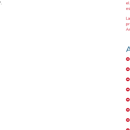
.
el
es
La
pr
Ar
A