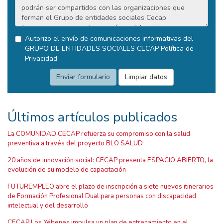
Autorizo el envío de comunicaciones informativas del
GRUPO DE ENTIDADES SOCIALES CECAP
Política de
Privacidad
Últimos artículos publicados
La COMUNIDAD CECAP refuerza su compromiso con la salud
preventiva a través del proyecto BLO SALUD
20 años de innovación social: CECAP presenta ESPACIO ABIERTO, la
evolución de su modelo de capacitación
FUTUREMPLEO abre el plazo de inscripción a siete nuevos itinerarios
de Formación Profesional Dual para personas con discapacidad
intelectual y del desarrollo
CECAP Los Yébenes impulsa un plan de entrenamiento en el