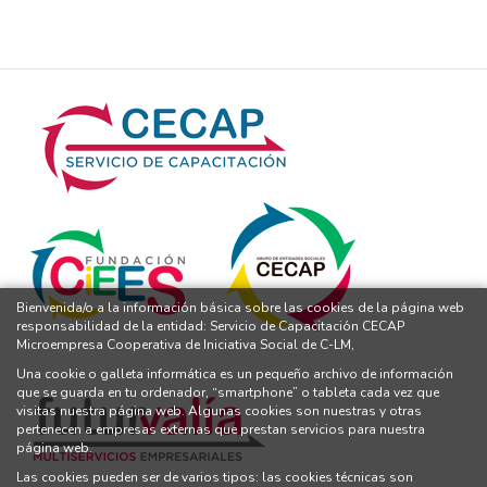
Bienvenida/o a la información básica sobre las cookies de la página web
responsabilidad de la entidad: Servicio de Capacitación CECAP
Microempresa Cooperativa de Iniciativa Social de C-LM,
Una cookie o galleta informática es un pequeño archivo de información
que se guarda en tu ordenador, “smartphone” o tableta cada vez que
visitas nuestra página web. Algunas cookies son nuestras y otras
pertenecen a empresas externas que prestan servicios para nuestra
página web.
Las cookies pueden ser de varios tipos: las cookies técnicas son