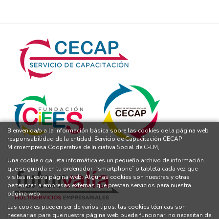
Bienvenida/o a la información básica sobre las cookies de la página web
responsabilidad de la entidad: Servicio de Capacitación CECAP
Microempresa Cooperativa de Iniciativa Social de C-LM,
Una cookie o galleta informática es un pequeño archivo de información
que se guarda en tu ordenador, “smartphone” o tableta cada vez que
visitas nuestra página web. Algunas cookies son nuestras y otras
pertenecen a empresas externas que prestan servicios para nuestra
página web.
Las cookies pueden ser de varios tipos: las cookies técnicas son
necesarias para que nuestra página web pueda funcionar, no necesitan de