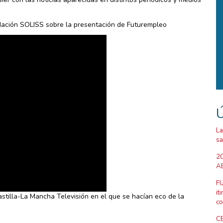
dación SOLISS sobre la presentación de Futurempleo
Ú
La
sa
20
AB
FU
it
stilla-La Mancha Televisión en el que se hacían eco de la
co
CE