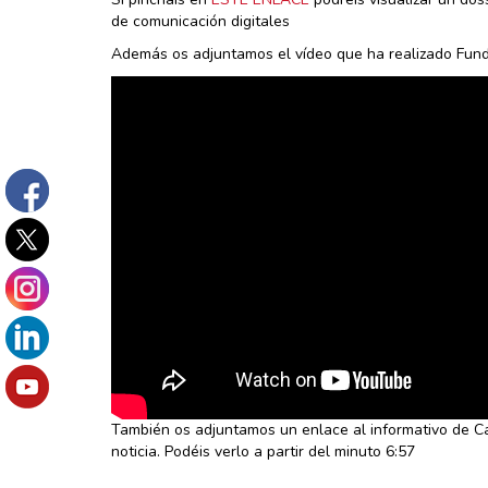
de comunicación digitales
Además os adjuntamos el vídeo que ha realizado Fun
También os adjuntamos un enlace al informativo de Ca
noticia. Podéis verlo a partir del minuto 6:57