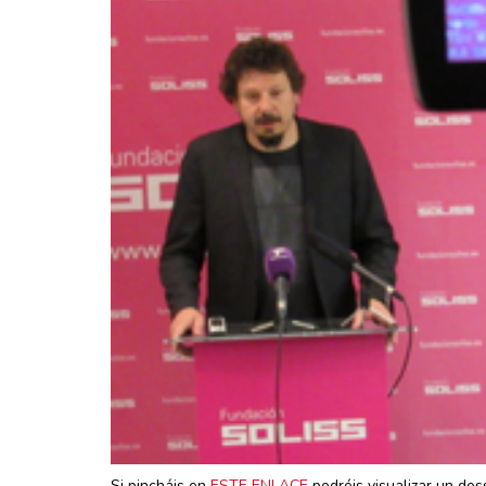
Si pincháis en
ESTE ENLACE
podréis visualizar un dos