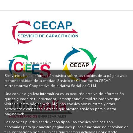
Bienvenida/o a la información básica sobre las cookies de la página web
responsabilidad de la entidad: Servicio de Capacitación CECAP
Microempresa Cooperativa de Iniciativa Social de C-LM,
Una cookie o galleta informática es un pequeño archivo de información
que se guarda en tu ordenador, “smartphone” o tableta cada vez que
visitas nuestra página web. Algunas cookies son nuestras y otras
pertenecen a empresas externas que prestan servicios para nuestra
página web.
Las cookies pueden ser de varios tipos: las cookies técnicas son
necesarias para que nuestra página web pueda funcionar, no necesitan de
tu autorización y son las únicas que tenemos activadas por defecto.