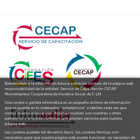
Bienvenida/o a la información básica sobre las cookies de la página web
responsabilidad de la entidad: Servicio de Capacitación CECAP
Microempresa Cooperativa de Iniciativa Social de C-LM,
Una cookie o galleta informática es un pequeño archivo de información
que se guarda en tu ordenador, “smartphone” o tableta cada vez que
visitas nuestra página web. Algunas cookies son nuestras y otras
pertenecen a empresas externas que prestan servicios para nuestra
página web.
Las cookies pueden ser de varios tipos: las cookies técnicas son
necesarias para que nuestra página web pueda funcionar, no necesitan de