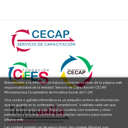
Bienvenida/o a la información básica sobre las cookies de la página web
responsabilidad de la entidad: Servicio de Capacitación CECAP
Microempresa Cooperativa de Iniciativa Social de C-LM,
Una cookie o galleta informática es un pequeño archivo de información
que se guarda en tu ordenador, “smartphone” o tableta cada vez que
visitas nuestra página web. Algunas cookies son nuestras y otras
pertenecen a empresas externas que prestan servicios para nuestra
página web.
Las cookies pueden ser de varios tipos: las cookies técnicas son